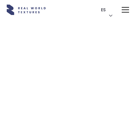
ES
Biblioteca en línea
Exponga copias
digitales de sus
productos a un
público mundial en
Reawote.com